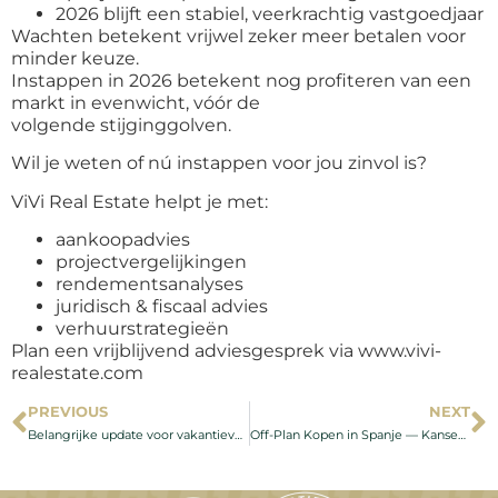
2026 blijft een stabiel, veerkrachtig vastgoedjaar
Wachten betekent vrijwel zeker meer betalen voor
minder keuze.
Instappen in 2026 betekent nog profiteren van een
markt in evenwicht, vóór de
volgende stijginggolven.
Wil je weten of nú instappen voor jou zinvol is?
ViVi Real Estate helpt je met:
aankoopadvies
projectvergelijkingen
rendementsanalyses
juridisch & fiscaal advies
verhuurstrategieën
Plan een vrijblijvend adviesgesprek via www.vivi-
realestate.com
PREVIOUS
NEXT
Belangrijke update voor vakantieverhuur in Andalusië: wat betekent de uitspraak van het Hooggerechtshof?
Off-Plan Kopen in Spanje — Kansen, Risico’s en Rendementen in 2026