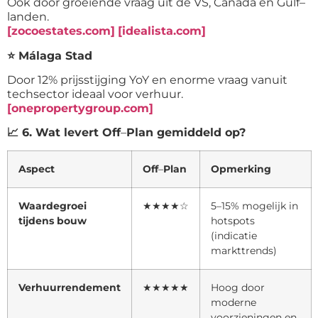
Ook door groeiende vraag uit de VS, Canada en Gulf
–
landen.
[zocoestates.com]
[idealista.com]
⭐
Málaga Stad
Door 12% prijsstijging YoY en enorme vraag vanuit
techsector ideaal voor verhuur.
[onepropertygroup.com]
📈
6. Wat levert Off
–
Plan gemiddeld op?
Aspect
Off
–
Plan
Opmerking
Waardegroei
★★★★☆
5–15% mogelijk in
tijdens bouw
hotspots
(indicatie
markttrends)
Verhuurrendement
★★★★★
Hoog door
moderne
voorzieningen en