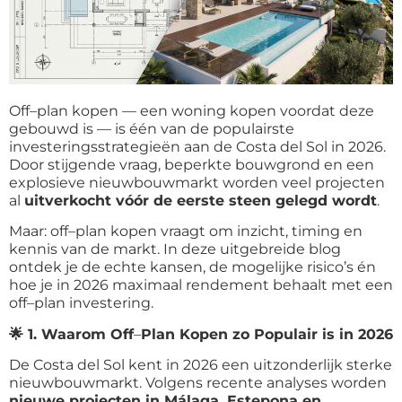
Off
–
plan kopen — een woning kopen voordat deze
gebouwd is — is één van de populairste
investeringsstrategieën aan de Costa del Sol in 2026.
Door stijgende vraag, beperkte bouwgrond en een
explosieve nieuwbouwmarkt worden veel projecten
al
uitverkocht vóór de eerste steen gelegd wordt
.
Maar: off
–
plan kopen vraagt om inzicht, timing en
kennis van de markt. In deze uitgebreide blog
ontdek je de echte kansen, de mogelijke risico’s én
hoe je in 2026 maximaal rendement behaalt met een
off
–
plan investering.
🌟
1. Waarom Off
–
Plan Kopen zo Populair is in 2026
De Costa del Sol kent in 2026 een uitzonderlijk sterke
nieuwbouwmarkt. Volgens recente analyses worden
nieuwe projecten in Málaga, Estepona en