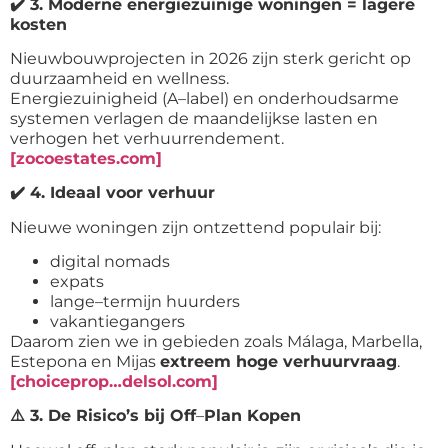
✔️
3. Moderne energiezuinige woningen = lagere
kosten
Nieuwbouwprojecten in 2026 zijn sterk gericht op
duurzaamheid en wellness.
Energiezuinigheid (A
–
label) en onderhoudsarme
systemen verlagen de maandelijkse lasten en
verhogen het verhuurrendement.
[zocoestates.com]
✔️
4. Ideaal voor verhuur
Nieuwe woningen zijn ontzettend populair bij:
digital nomads
expats
lange
–
termijn huurders
vakantiegangers
Daarom zien we in gebieden zoals Málaga, Marbella,
Estepona en Mijas
extreem hoge verhuurvraag
.
[choiceprop…delsol.com]
⚠️
3. De Risico’s bij Off
–
Plan Kopen