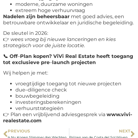
moderne, duurzame woningen
extreem hoge verhuurvraag
Nadelen zijn beheersbaar
met goed advies, een
betrouwbare ontwikkelaar en juridische begeleiding.
De sleutel in 2026:
👉
wees vroeg bij nieuwe lanceringen en kies
strategisch voor de juiste locatie.
📞
Off
–
Plan kopen? ViVi Real Estate heeft toegang
tot exclusieve pre
–
launch projecten
Wij helpen je met:
vroegtijdige toegang tot nieuwe projecten
due
–
diligence check
bouwbegeleiding
investeringsberekeningen
verhuurstrategieën
👉
Plan een vrijblijvend adviesgesprek via
www.vivi-
realestate.com
PREVIOUS
NEXT
Is Nu Kopen Slimmer dan Wachten? – Een Objectieve Analyse voor 2026
Prijzen aan de Costa del Sol blijven stijgen — dit betekent het voor kopers in 2026