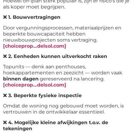
Hoewel off
–
plan sterk populair is, zijn er risico’s die je
als koper moet begrijpen.
❌
1. Bouwvertragingen
Door vergunningsprocessen, materiaalprijzen en
beperkte bouwcapaciteit hebben
nieuwbouwprojecten soms vertraging.
[choiceprop…delsol.com]
❌
2. Eenheden kunnen uitverkocht raken
Topunits — denk aan penthouses,
hoekappartementen en zeezicht — worden vaak
binnen dagen
gereserveerd na lancering.
[choiceprop…delsol.com]
❌
3. Beperkte fysieke inspectie
Omdat de woning nog gebouwd moet worden, is
vertrouwen in de ontwikkelaar essentieel.
❌
4. Mogelijke kleine afwijkingen t.o.v. de
tekeningen